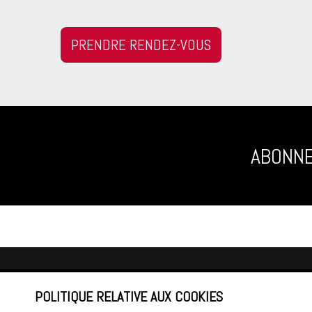
PRENDRE RENDEZ-VOUS
ABONNE
QUÉBEC
CONTA
POLITIQUE RELATIVE AUX COOKIES
5237 Boulevard Wilfrid-Hamel, suite 250
blabbe@f