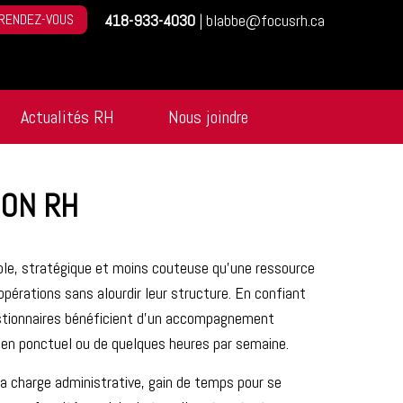
RENDEZ-VOUS
418-933-4030
|
blabbe@focusrh.ca
Actualités RH
Nous joindre
ION RH
ible, stratégique et moins couteuse qu’une ressource
opérations sans alourdir leur structure. En confiant
estionnaires bénéficient d’un accompagnement
tien ponctuel ou de quelques heures par semaine.
a charge administrative, gain de temps pour se