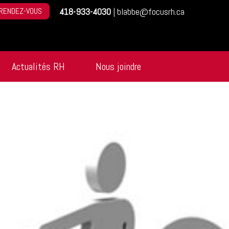
RENDEZ-VOUS
418-933-4030
|
blabbe@focusrh.ca
Actualités RH
Nous joindre