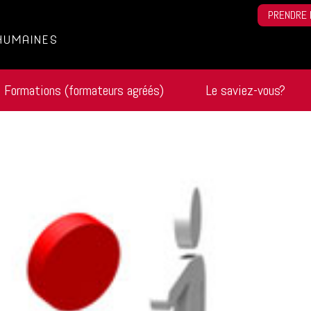
PRENDRE 
HUMAINES
Formations (formateurs agréés)
Le saviez-vous?